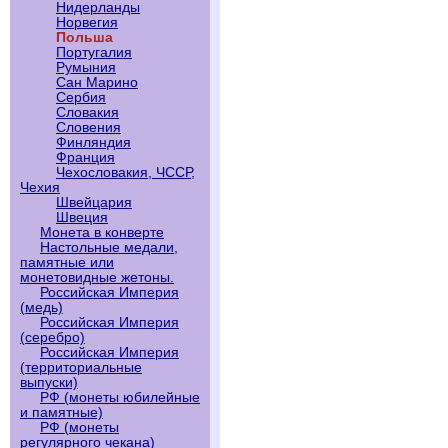
Нидерланды
Норвегия
Польша
Португалия
Румыния
Сан Марино
Сербия
Словакия
Словения
Финляндия
Франция
Чехословакия, ЧССР,
Чехия
Швейцария
Швеция
Монета в конверте
Настольные медали,
памятные или
монетовидные жетоны.
Российская Империя
(медь)
Российская Империя
(серебро)
Российская Империя
(территориальные
выпуски)
РФ (монеты юбилейные
и памятные)
РФ (монеты
регулярного чекана)