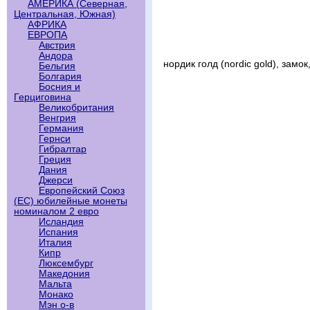
АМЕРИКА (Северная,
Центральная, Южная)
АФРИКА
ЕВРОПА
Австрия
Андора
нордик голд (nordic gold), замок
Бельгия
Болгария
Босния и
Герциговина
Великобритания
Венгрия
Германия
Гернси
Гибралтар
Греция
Дания
Джерси
Европейский Союз
(ЕС) юбилейные монеты
номиналом 2 евро
Исландия
Испания
Италия
Кипр
Люксембург
Македония
Мальта
Монако
Мэн о-в