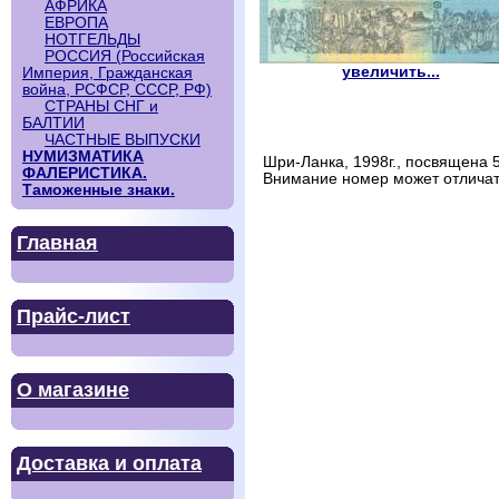
АФРИКА
ЕВРОПА
НОТГЕЛЬДЫ
РОССИЯ (Российская
увеличить...
Империя, Гражданская
война, РСФСР, СССР, РФ)
СТРАНЫ СНГ и
БАЛТИИ
ЧАСТНЫЕ ВЫПУСКИ
НУМИЗМАТИКА
Шри-Ланка, 1998г., посвящена
ФАЛЕРИСТИКА.
Внимание номер может отличать
Таможенные знаки.
Главная
Прайс-лист
О магазине
Доставка и оплата