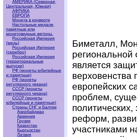
АМЕРИКА (Северная,
Центральная, Южная)
АФРИКА
ЕВРОПА
Монета в конверте
Настольные медали,
памятные или
монетовидные жетоны.
Российская Империя
Биметалл, Мо
(медь)
Российская Империя
региональной 
(серебро)
Российская Империя
(территориальные
является защи
выпуски)
РФ (монеты юбилейные
верховенства 
и памятные)
РФ (монеты
европейских с
регулярного чекана)
СССР (монеты
регулярного чекана)
проблем, суще
СССР (монеты
юбилейные и памятные)
политических,
Страны СНГ и Балтии
Азербайджан
реформ, разви
Армения
Грузия
Казахстан
участниками н
Кыргызстан
Латвия