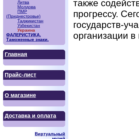
также содейст
Литва
Молдова
прогрессу. Сег
ПМР
(Приднестровье)
Таджикистан
государств-уча
Узбекистан
Украина
организации в 
ФАЛЕРИСТИКА.
Таможенные знаки.
Главная
Прайс-лист
О магазине
Доставка и оплата
Виртуальный
музей