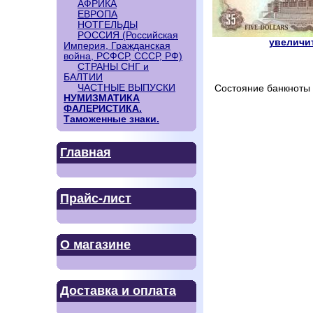
АФРИКА
ЕВРОПА
НОТГЕЛЬДЫ
РОССИЯ (Российская
увеличит
Империя, Гражданская
война, РСФСР, СССР, РФ)
СТРАНЫ СНГ и
БАЛТИИ
ЧАСТНЫЕ ВЫПУСКИ
Состояние банкноты 
НУМИЗМАТИКА
ФАЛЕРИСТИКА.
Таможенные знаки.
Главная
Прайс-лист
О магазине
Доставка и оплата