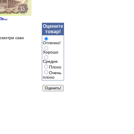
ь...
Оцените
товар!
смотри скан
Отлично!
Хорошо
Средне
Плохо
Очень
плохо