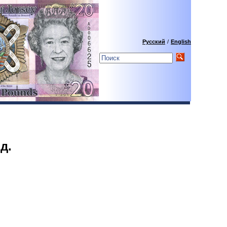
Русский
/
English
д.