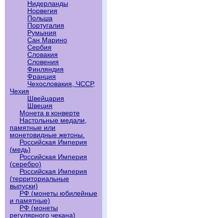
Нидерланды
Норвегия
Польша
Португалия
Румыния
Сан Марино
Сербия
Словакия
Словения
Финляндия
Франция
Чехословакия, ЧССР,
Чехия
Швейцария
Швеция
Монета в конверте
Настольные медали,
памятные или
монетовидные жетоны.
Российская Империя
(медь)
Российская Империя
(серебро)
Российская Империя
(территориальные
выпуски)
РФ (монеты юбилейные
и памятные)
РФ (монеты
регулярного чекана)