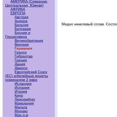
АМЕРИКА (Северная,
Центральная, Южная)
АФРИКА
ЕВРОПА
Австрия
Андора
Медно никелевый сплав. Состо
Бельгия
Болгария
Босния и
Герциговина
Великобритания
Венгрия
Германия
Гернси
Гибралтар
Греция
Дания
Джерси
Европейский Союз
(ЕС) юбилейные монеты
номиналом 2 евро
Исландия
Испания
Италия
Кипр
Люксембург
Македония
Мальта
Монако
Мэн о-в