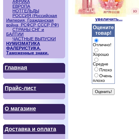
АФРИКА
ЕВРОПА
НОТГЕЛЬДЫ
РОССИЯ (Российская
увеличить...
Империя, Гражданская
война, РСФСР, СССР, РФ)
Оцените
СТРАНЫ СНГ и
товар!
БАЛТИИ
ЧАСТНЫЕ ВЫПУСКИ
НУМИЗМАТИКА
Отлично!
ФАЛЕРИСТИКА.
Таможенные знаки.
Хорошо
Средне
Главная
Плохо
Очень
плохо
Прайс-лист
О магазине
Доставка и оплата