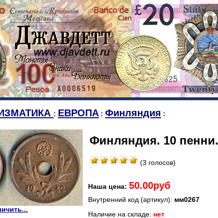
ИЗМАТИКА
ЕВРОПА
Финляндия
:
:
:
Финляндия. 10 пенни.
(3 голосов)
50.00руб
Наша цена:
Внутренний код (артикул):
мм0267
ичить...
Наличие на складе:
нет