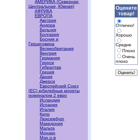
АМЕРИКА (Северная,
Центральная, Южная)
Оцените
АФРИКА
товар!
ЕВРОПА
Австрия
Андора
Отлично!
Бельгия
Болгария
Хорошо
Босния и
Герциговина
Средне
Великобритания
Плохо
Венгрия
Очень
Германия
плохо
Гернси
Гибралтар
Греция
Дания
Джерси
Европейский Союз
(ЕС) юбилейные монеты
номиналом 2 евро
Исландия
Испания
Италия
Кипр
Люксембург
Македония
Мальта
Монако
Мэн о-в