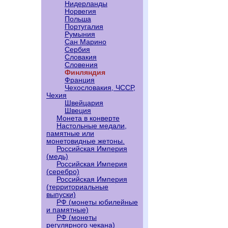
Нидерланды
Норвегия
Польша
Португалия
Румыния
Сан Марино
Сербия
Словакия
Словения
Финляндия
Франция
Чехословакия, ЧССР,
Чехия
Швейцария
Швеция
Монета в конверте
Настольные медали,
памятные или
монетовидные жетоны.
Российская Империя
(медь)
Российская Империя
(серебро)
Российская Империя
(территориальные
выпуски)
РФ (монеты юбилейные
и памятные)
РФ (монеты
регулярного чекана)