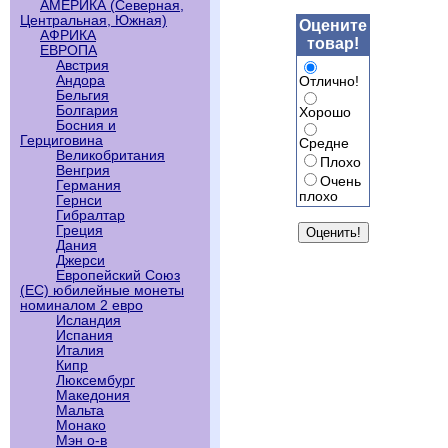
АМЕРИКА (Северная,
Центральная, Южная)
Оцените
АФРИКА
товар!
ЕВРОПА
Австрия
Андора
Отлично!
Бельгия
Болгария
Хорошо
Босния и
Герциговина
Средне
Великобритания
Плохо
Венгрия
Очень
Германия
плохо
Гернси
Гибралтар
Греция
Дания
Джерси
Европейский Союз
(ЕС) юбилейные монеты
номиналом 2 евро
Исландия
Испания
Италия
Кипр
Люксембург
Македония
Мальта
Монако
Мэн о-в