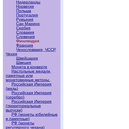
Нидерланды
Норвегия
Польша
Португалия
Румыния
Сан Марино
Сербия
Словакия
Словения
Финляндия
Франция
Чехословакия, ЧССР,
Чехия
Швейцария
Швеция
Монета в конверте
Настольные медали,
памятные или
монетовидные жетоны.
Российская Империя
(медь)
Российская Империя
(серебро)
Российская Империя
(территориальные
выпуски)
РФ (монеты юбилейные
и памятные)
РФ (монеты
регулярного чекана)