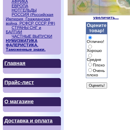
АФРИКА
ЕВРОПА
НОТГЕЛЬДЫ
РОССИЯ (Российская
увеличить...
Империя, Гражданская
война, РСФСР, СССР, РФ)
Оцените
СТРАНЫ СНГ и
товар!
БАЛТИИ
ЧАСТНЫЕ ВЫПУСКИ
НУМИЗМАТИКА
Отлично!
ФАЛЕРИСТИКА.
Таможенные знаки.
Хорошо
Средне
Главная
Плохо
Очень
плохо
Прайс-лист
О магазине
Доставка и оплата