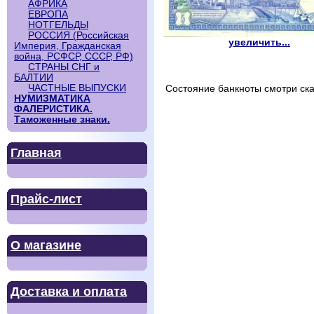
АФРИКА
ЕВРОПА
НОТГЕЛЬДЫ
РОССИЯ (Российская
увеличить...
Империя, Гражданская
война, РСФСР, СССР, РФ)
СТРАНЫ СНГ и
БАЛТИИ
ЧАСТНЫЕ ВЫПУСКИ
Состояние банкноты смотри ск
НУМИЗМАТИКА
ФАЛЕРИСТИКА.
Таможенные знаки.
Главная
Прайс-лист
О магазине
Доставка и оплата