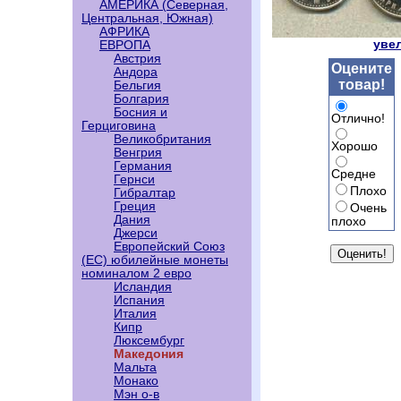
АМЕРИКА (Северная,
Центральная, Южная)
АФРИКА
увел
ЕВРОПА
Австрия
Оцените
Андора
товар!
Бельгия
Болгария
Босния и
Отлично!
Герциговина
Великобритания
Хорошо
Венгрия
Германия
Средне
Гернси
Плохо
Гибралтар
Греция
Очень
Дания
плохо
Джерси
Европейский Союз
(ЕС) юбилейные монеты
номиналом 2 евро
Исландия
Испания
Италия
Кипр
Люксембург
Македония
Мальта
Монако
Мэн о-в