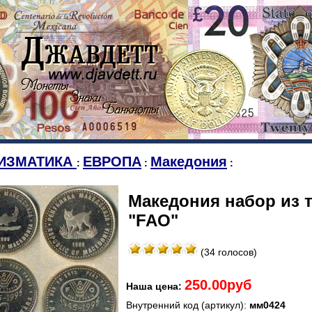
ИЗМАТИКА
ЕВРОПА
Македония
:
:
:
Македония набор из т
"FAO"
(34 голосов)
250.00руб
Наша цена:
Внутренний код (артикул):
мм0424