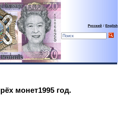
Русский
/
English
рёх монет1995 год.