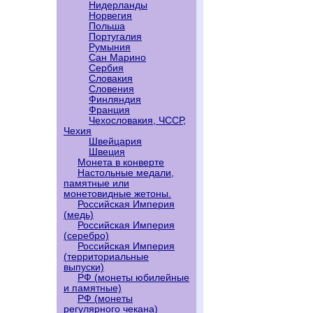
Нидерланды
Норвегия
Польша
Португалия
Румыния
Сан Марино
Сербия
Словакия
Словения
Финляндия
Франция
Чехословакия, ЧССР,
Чехия
Швейцария
Швеция
Монета в конверте
Настольные медали,
памятные или
монетовидные жетоны.
Российская Империя
(медь)
Российская Империя
(серебро)
Российская Империя
(территориальные
выпуски)
РФ (монеты юбилейные
и памятные)
РФ (монеты
регулярного чекана)