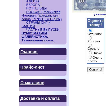
АФРИКА
ЕВРОПА
НОТГЕЛЬДЫ
РОССИЯ (Российская
увеличи
Империя, Гражданская
война, РСФСР, СССР, РФ)
Оцените
СТРАНЫ СНГ и
товар!
БАЛТИИ
ЧАСТНЫЕ ВЫПУСКИ
НУМИЗМАТИКА
Отлично!
ФАЛЕРИСТИКА.
Таможенные знаки.
Хорошо
Средне
Главная
Плохо
Очень
плохо
Прайс-лист
О магазине
Доставка и оплата