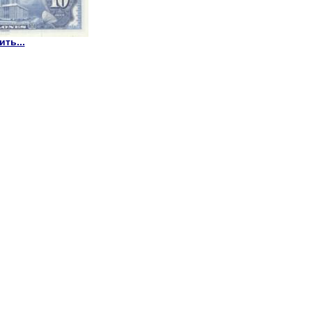
ть...