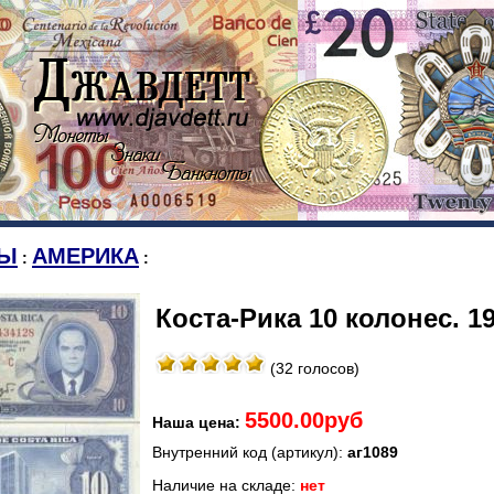
Ы
АМЕРИКА
:
:
Коста-Рика 10 колонес. 19
(32 голосов)
5500.00руб
Наша цена:
Внутренний код (артикул):
аг1089
Наличие на складе:
нет