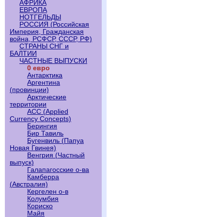
АФРИКА
ЕВРОПА
НОТГЕЛЬДЫ
РОССИЯ (Российская
Империя, Гражданская
война, РСФСР, СССР, РФ)
СТРАНЫ СНГ и
БАЛТИИ
ЧАСТНЫЕ ВЫПУСКИ
0 евро
Антарктика
Аргентина
(провинции)
Арктические
территории
АСС (Applied
Currency Concepts)
Берингия
Бир Тавиль
Бугенвиль (Папуа
Новая Гвинея)
Венгрия (Частный
выпуск)
Галапагосские о-ва
Камберра
(Австралия)
Кергелен о-в
Колумбия
Кориско
Майя