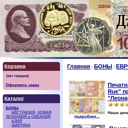
Главная
БОНЫ
ЕВР
Корзина
:
:
Печатн
Оформить заказ
Rue" п
"Леона
Каталог
БОНЫ
АВСТРАЛИЯ, НОВАЯ
Наша цен
подробнее...
ЗЕЛАНДИЯ и ОКЕАНИЯ
АЗИЯ
АМЕРИКА