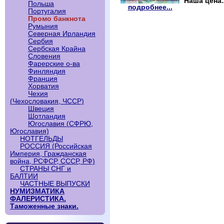
Наша цена
Польша
подробнее...
Португалия
Промо банкнота
Румыния
Северная Ирландия
Сербия
Сербская Крайна
Словения
Фарерские о-ва
Финляндия
Франция
Хорватия
Чехия
(Чехословакия, ЧССР)
Швеция
Шотландия
Югославия (СФРЮ,
Югославия)
НОТГЕЛЬДЫ
РОССИЯ (Российская
Империя, Гражданская
война, РСФСР, СССР, РФ)
СТРАНЫ СНГ и
БАЛТИИ
ЧАСТНЫЕ ВЫПУСКИ
НУМИЗМАТИКА
ФАЛЕРИСТИКА.
Таможенные знаки.