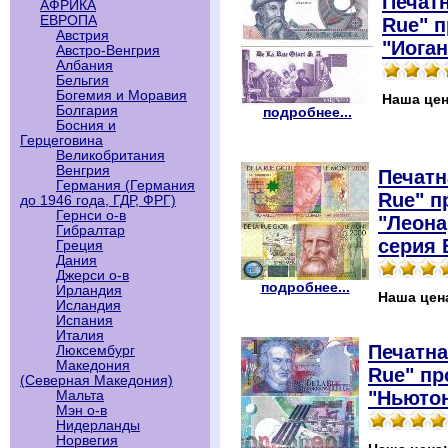
Печатн
АФРИКА
ЕВРОПА
Rue" 
Австрия
"Иоган
Австро-Венгрия
Албания
Бельгия
Богемия и Моравия
Наша це
Болгария
подробнее...
Босния и
Герцеговина
Великобритания
Венгрия
Печатн
Германия (Германия
Rue" п
до 1946 года, ГДР, ФРГ)
Гернси о-в
"Леона
Гибралтар
серия 
Греция
Дания
Джерси о-в
подробнее...
Ирландия
Наша цен
Исландия
Испания
Италия
Печатна
Люксембург
Македония
Rue" пр
(Северная Македония)
"Ньюто
Мальта
Мэн о-в
Нидерланды
Норвегия