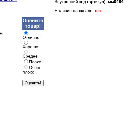
Внутренний код (артикул):
мм0484
Наличие на складе:
нет
Оцените
товар!
д.
Отлично!
Хорошо
Средне
Плохо
Очень
плохо