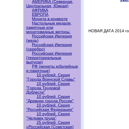
АМЕРИКА (Северная,
Центральная, Южная)
АФРИКА
ЕВРОПА
Монета в конверте
Настольные медали,
памятные или
НОВАЯ ДАТА 2014 го
монетовидные жетоны.
Российская Империя
(медь)
Российская Империя
(серебро)
Российская Империя
(территориальные
выпуски)
РФ (монеты юбилейные
и памятные)
10 рублей. Серия
"Города Воинской Славы"
10 рублей. Серия
"Города Трудовой
Доблести"
10 рублей. Серия
"Древние города России"
10 рублей. Серия
"Российская Федерация"
10 рублей. Серия
"Человек труда"
25 рублей. Серия
«Российская (Советская)