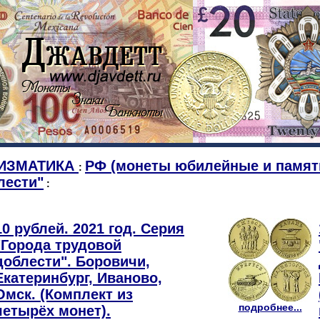
ИЗМАТИКА
РФ (монеты юбилейные и памят
:
лести"
:
10 рублей. 2021 год. Серия
"Города трудовой
доблести". Боровичи,
Екатеринбург, Иваново,
Омск. (Комплект из
подробнее...
четырёх монет).