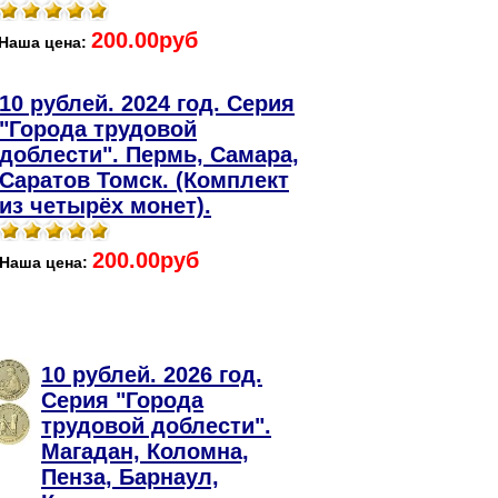
200.00руб
Наша цена:
10 рублей. 2024 год. Серия
"Города трудовой
доблести". Пермь, Самара,
Саратов Томск. (Комплект
из четырёх монет).
200.00руб
Наша цена:
10 рублей. 2026 год.
Серия "Города
трудовой доблести".
Магадан, Коломна,
Пенза, Барнаул,