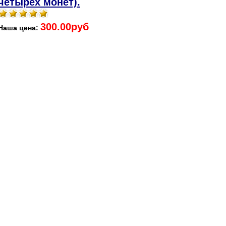
четырёх монет).
300.00руб
Наша цена: