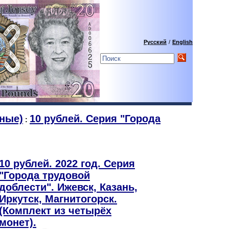
Русский
/
English
ные)
10 рублей. Серия "Города
:
10 рублей. 2022 год. Серия
"Города трудовой
доблести". Ижевск, Казань,
Иркутск, Магнитогорск.
(Комплект из четырёх
монет).