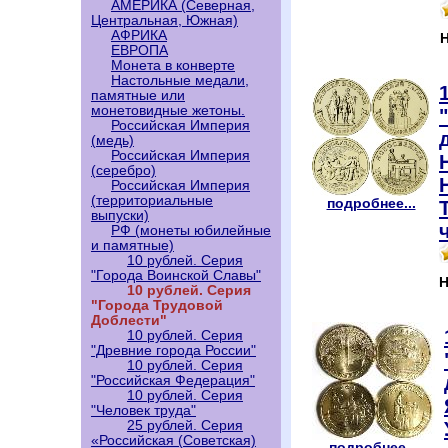
АМЕРИКА (Северная,
Центральная, Южная)
АФРИКА
ЕВРОПА
Монета в конверте
Настольные медали,
памятные или
монетовидные жетоны.
Российская Империя
(медь)
Российская Империя
(серебро)
Российская Империя
(территориальные
подробнее...
выпуски)
РФ (монеты юбилейные
и памятные)
10 рублей. Серия
"Города Воинской Славы"
Н
10 рублей. Серия
"Города Трудовой
Доблести"
10 рублей. Серия
"Древние города России"
10 рублей. Серия
"Российская Федерация"
10 рублей. Серия
"Человек труда"
25 рублей. Серия
«Российская (Советская)
подробнее...