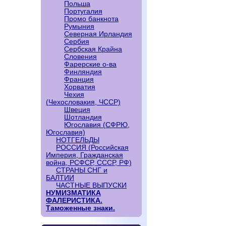
Польша
Португалия
Промо банкнота
Румыния
Северная Ирландия
Сербия
Сербская Крайна
Словения
Фарерские о-ва
Финляндия
Франция
Хорватия
Чехия
(Чехословакия, ЧССР)
Швеция
Шотландия
Югославия (СФРЮ,
Югославия)
НОТГЕЛЬДЫ
РОССИЯ (Российская
Империя, Гражданская
война, РСФСР, СССР, РФ)
СТРАНЫ СНГ и
БАЛТИИ
ЧАСТНЫЕ ВЫПУСКИ
НУМИЗМАТИКА
ФАЛЕРИСТИКА.
Таможенные знаки.