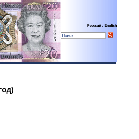
Русский
/
English
год)