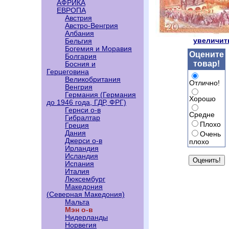
АФРИКА
ЕВРОПА
Австрия
Австро-Венгрия
Албания
увеличить
Бельгия
Богемия и Моравия
Оцените
Болгария
товар!
Босния и
Герцеговина
Великобритания
Отлично!
Венгрия
Германия (Германия
Хорошо
до 1946 года, ГДР, ФРГ)
Гернси о-в
Средне
Гибралтар
Плохо
Греция
Дания
Очень
Джерси о-в
плохо
Ирландия
Исландия
Испания
Италия
Люксембург
Македония
(Северная Македония)
Мальта
Мэн о-в
Нидерланды
Норвегия