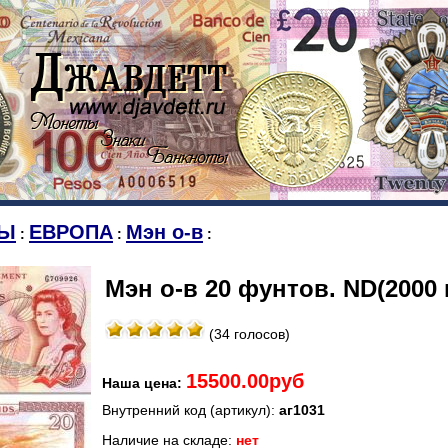
Ы
ЕВРОПА
Мэн о-в
:
:
:
Мэн о-в 20 фунтов. ND(2000 
(34 голосов)
15500.00руб
Наша цена:
Внутренний код (артикул):
аг1031
Наличие на складе:
нет