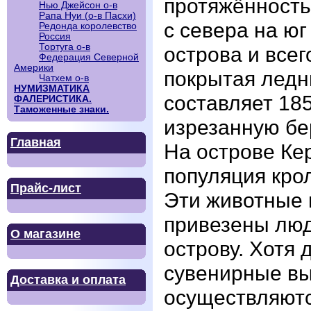
протяжённость 
Нью Джейсон о-в
Рапа Нуи (о-в Пасхи)
с севера на ю
Редонда королевство
Россия
Тортуга о-в
острова и всег
Федерация Северной
Америки
покрытая ледн
Чатхем о-в
НУМИЗМАТИКА
составляет 18
ФАЛЕРИСТИКА.
Таможенные знаки.
изрезанную бе
Главная
На острове Ке
популяция кро
Прайс-лист
Эти животные 
привезены люд
О магазине
острову. Хотя
сувенирные вы
Доставка и оплата
осуществляютс