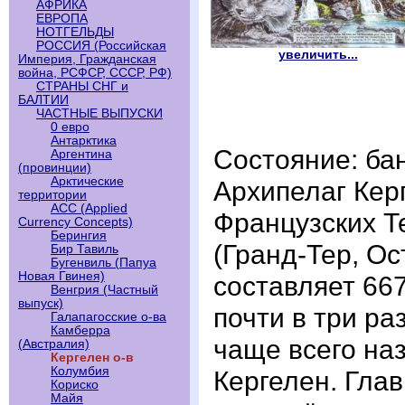
АФРИКА
ЕВРОПА
НОТГЕЛЬДЫ
РОССИЯ (Российская
увеличить...
Империя, Гражданская
война, РСФСР, СССР, РФ)
СТРАНЫ СНГ и
БАЛТИИ
ЧАСТНЫЕ ВЫПУСКИ
0 евро
Антарктика
Состояние: бан
Аргентина
(провинции)
Арктические
Архипелаг Кер
территории
АСС (Applied
Французских Т
Currency Concepts)
Берингия
(Гранд-Тер, О
Бир Тавиль
Бугенвиль (Папуа
Новая Гвинея)
составляет 667
Венгрия (Частный
выпуск)
почти в три р
Галапагосские о-ва
Камберра
чаще всего на
(Австралия)
Кергелен о-в
Колумбия
Кергелен. Гла
Кориско
Майя