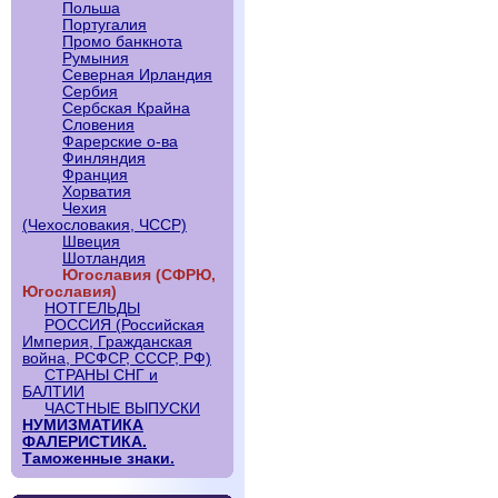
Польша
Португалия
Промо банкнота
Румыния
Северная Ирландия
Сербия
Сербская Крайна
Словения
Фарерские о-ва
Финляндия
Франция
Хорватия
Чехия
(Чехословакия, ЧССР)
Швеция
Шотландия
Югославия (СФРЮ,
Югославия)
НОТГЕЛЬДЫ
РОССИЯ (Российская
Империя, Гражданская
война, РСФСР, СССР, РФ)
СТРАНЫ СНГ и
БАЛТИИ
ЧАСТНЫЕ ВЫПУСКИ
НУМИЗМАТИКА
ФАЛЕРИСТИКА.
Таможенные знаки.