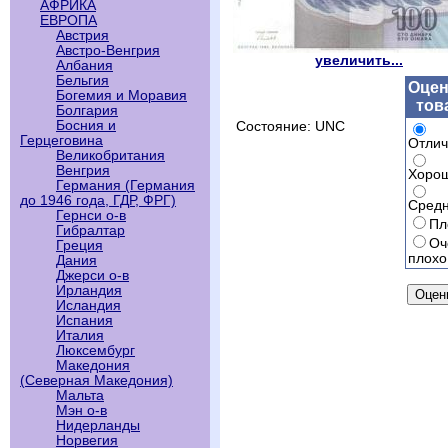
АФРИКА
ЕВРОПА
Австрия
Австро-Венгрия
увеличить...
Албания
Бельгия
Оцен
Богемия и Моравия
тов
Болгария
Босния и
Состояние: UNC
Герцеговина
Отлич
Великобритания
Венгрия
Хоро
Германия (Германия
до 1946 года, ГДР, ФРГ)
Сред
Гернси о-в
Пл
Гибралтар
Оч
Греция
плохо
Дания
Джерси о-в
Ирландия
Исландия
Испания
Италия
Люксембург
Македония
(Северная Македония)
Мальта
Мэн о-в
Нидерланды
Норвегия