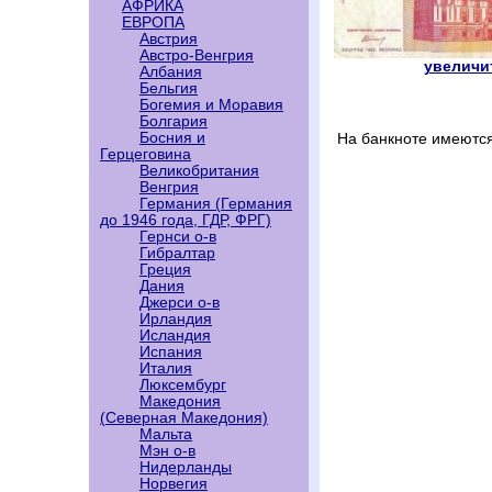
АФРИКА
ЕВРОПА
Австрия
Австро-Венгрия
увеличит
Албания
Бельгия
Богемия и Моравия
Болгария
Босния и
На банкноте имеютс
Герцеговина
Великобритания
Венгрия
Германия (Германия
до 1946 года, ГДР, ФРГ)
Гернси о-в
Гибралтар
Греция
Дания
Джерси о-в
Ирландия
Исландия
Испания
Италия
Люксембург
Македония
(Северная Македония)
Мальта
Мэн о-в
Нидерланды
Норвегия