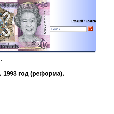
Русский
/
English
:
 1993 год (реформа).