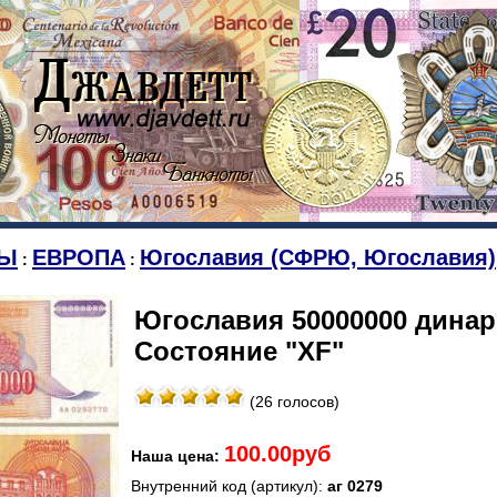
Ы
ЕВРОПА
Югославия (СФРЮ, Югославия)
:
:
Югославия 50000000 динар.
Состояние "XF"
(26 голосов)
100.00руб
Наша цена:
Внутренний код (артикул):
аг 0279