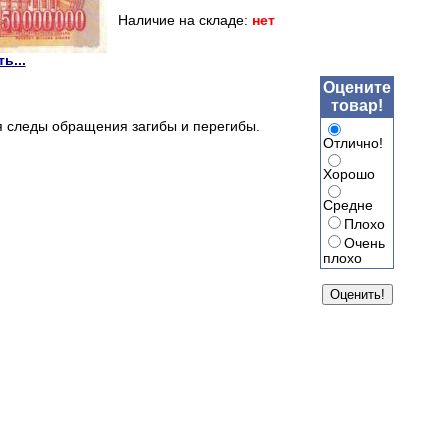
Наличие на складе:
нет
ь...
Оцените
товар!
я следы обращения загибы и перегибы.
Отлично!
Хорошо
Средне
Плохо
Очень
плохо