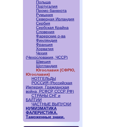
Польша
Португалия
Промо банкнота
Румыния
Северная Ирландия
Сербия
Сербская Крайна
Словения
Фарерские о-ва
Финляндия
Франция
Хорватия
Чехия
(Чехословакия, ЧССР)
Швеция
Шотландия
Югославия (СФРЮ,
Югославия)
НОТГЕЛЬДЫ
РОССИЯ (Российская
Империя, Гражданская
война, РСФСР, СССР, РФ)
СТРАНЫ СНГ и
БАЛТИИ
ЧАСТНЫЕ ВЫПУСКИ
НУМИЗМАТИКА
ФАЛЕРИСТИКА.
Таможенные знаки.