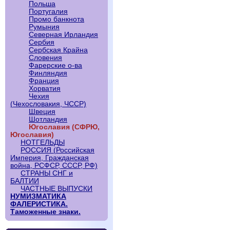
Польша
Португалия
Промо банкнота
Румыния
Северная Ирландия
Сербия
Сербская Крайна
Словения
Фарерские о-ва
Финляндия
Франция
Хорватия
Чехия
(Чехословакия, ЧССР)
Швеция
Шотландия
Югославия (СФРЮ,
Югославия)
НОТГЕЛЬДЫ
РОССИЯ (Российская
Империя, Гражданская
война, РСФСР, СССР, РФ)
СТРАНЫ СНГ и
БАЛТИИ
ЧАСТНЫЕ ВЫПУСКИ
НУМИЗМАТИКА
ФАЛЕРИСТИКА.
Таможенные знаки.