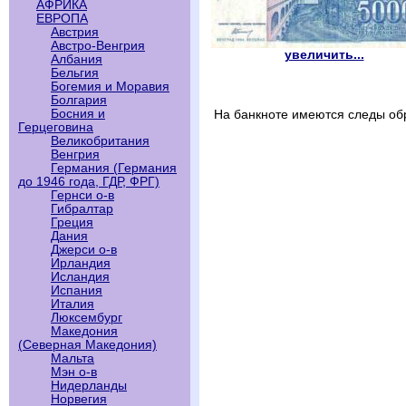
АФРИКА
ЕВРОПА
Австрия
Австро-Венгрия
увеличить...
Албания
Бельгия
Богемия и Моравия
Болгария
Босния и
На банкноте имеются следы об
Герцеговина
Великобритания
Венгрия
Германия (Германия
до 1946 года, ГДР, ФРГ)
Гернси о-в
Гибралтар
Греция
Дания
Джерси о-в
Ирландия
Исландия
Испания
Италия
Люксембург
Македония
(Северная Македония)
Мальта
Мэн о-в
Нидерланды
Норвегия