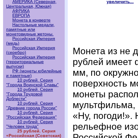
увеличить...
АМЕРИКА (Северная,
Центральная, Южная)
АФРИКА
ЕВРОПА
Монета в конверте
Настольные медали,
памятные или
монетовидные жетоны.
Российская Империя
(медь)
Российская Империя
Монета из не 
(серебро)
Российская Империя
рублей имеет 
(территориальные
выпуски)
мм, по окружн
РФ (монеты юбилейные
и памятные)
10 рублей. Серия
поверхность м
"Города Воинской Славы"
10 рублей. Серия
монеты распо
"Города Трудовой
Доблести"
мультфильма, 
10 рублей. Серия
"Древние города России"
10 рублей. Серия
«Ну, погоди!».
"Российская Федерация"
10 рублей. Серия
рельефное изо
"Человек труда"
25 рублей. Серия
Российской Фе
«Российская (Советская)