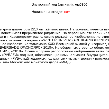
Внутренний код (артикул):
мм0950
Наличие на складе:
нет
круга диаметром 22,0 мм; жёлтого цвета. На монетах имеется вы
ь монет имеет прерывистое рифление. На первой монете серии «Х
да в г. Красноярске» расположено рельефное изображение логоти
ружности имеется надпись «WINTER UNIVERSIADE КРАСНОЯРСК 201
ное изображение талисмана XXIX Всемирной зимней универсиады 
IVERSIADE КРАСНОЯРСК 2019». На оборотных сторонах обеих мо
ИИ», «2018». Слева и справа расположены изображения ветви ла
сь «РУБЛЕЙ» под ним, обозначающие номинал монет. Внутри цифры
адписи «РУБ», наблюдаемых под разными углами зрения к плоскост
й знак Московского монетного двора «ММД».