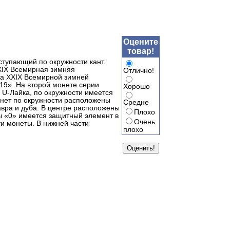
Оцените
товар!
ступающий по окружности кант.
ХIХ Всемирная зимняя
Отлично!
па XXIX Всемирной зимней
9». На второй монете серии
Хорошо
U-Лайка, по окружности имеется
нет по окружности расположены
Средне
вра и дуба. В центре расположены
Плохо
 «0» имеется защитный элемент в
Очень
и монеты. В нижней части
плохо