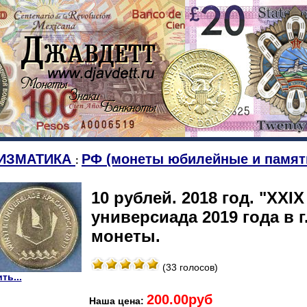
ИЗМАТИКА
РФ (монеты юбилейные и памят
:
10 рублей. 2018 год. "XX
универсиада 2019 года в г
монеты.
(33 голосов)
ть...
200.00руб
Наша цена: