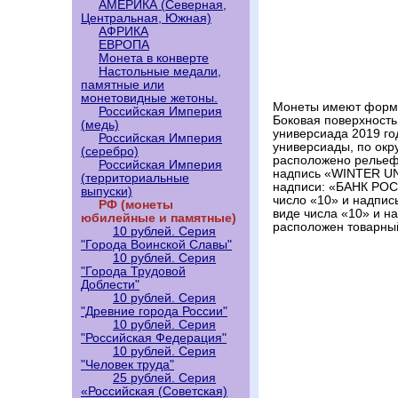
АМЕРИКА (Северная,
Центральная, Южная)
АФРИКА
ЕВРОПА
Монета в конверте
Настольные медали,
памятные или
монетовидные жетоны.
Монеты имеют форму 
Российская Империя
Боковая поверхност
(медь)
универсиада 2019 го
Российская Империя
универсиады, по ок
(серебро)
расположено рельеф
Российская Империя
надпись «WINTER UN
(территориальные
надписи: «БАНК РОСС
выпуски)
число «10» и надпи
РФ (монеты
виде числа «10» и н
юбилейные и памятные)
расположен товарны
10 рублей. Серия
"Города Воинской Славы"
10 рублей. Серия
"Города Трудовой
Доблести"
10 рублей. Серия
"Древние города России"
10 рублей. Серия
"Российская Федерация"
10 рублей. Серия
"Человек труда"
25 рублей. Серия
«Российская (Советская)