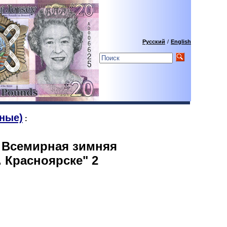
Русский
/
English
ные)
:
IX Всемирная зимняя
. Красноярске" 2