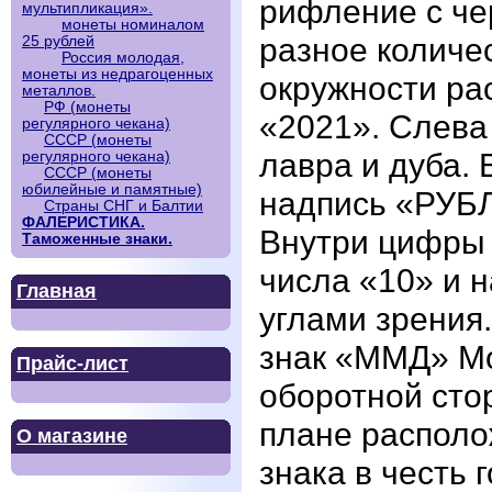
рифление с ч
мультипликация».
монеты номиналом
разное количе
25 рублей
Россия молодая,
монеты из недрагоценных
окружности р
металлов.
РФ (монеты
«2021». Слева
регулярного чекана)
СССР (монеты
лавра и дуба.
регулярного чекана)
СССР (монеты
юбилейные и памятные)
надпись «РУБ
Страны СНГ и Балтии
ФАЛЕРИСТИКА.
Внутри цифры 
Таможенные знаки.
числа «10» и 
Главная
углами зрения
знак «ММД» Мо
Прайс-лист
оборотной сто
плане располо
О магазине
знака в честь 