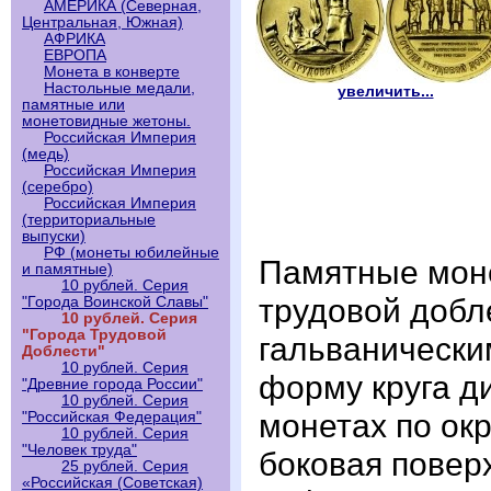
АМЕРИКА (Северная,
Центральная, Южная)
АФРИКА
ЕВРОПА
Монета в конверте
Настольные медали,
увеличить...
памятные или
монетовидные жетоны.
Российская Империя
(медь)
Российская Империя
(серебро)
Российская Империя
(территориальные
выпуски)
РФ (монеты юбилейные
Памятные моне
и памятные)
10 рублей. Серия
трудовой добл
"Города Воинской Славы"
10 рублей. Серия
"Города Трудовой
гальванически
Доблести"
10 рублей. Серия
форму круга ди
"Древние города России"
10 рублей. Серия
монетах по ок
"Российская Федерация"
10 рублей. Серия
"Человек труда"
боковая повер
25 рублей. Серия
«Российская (Советская)