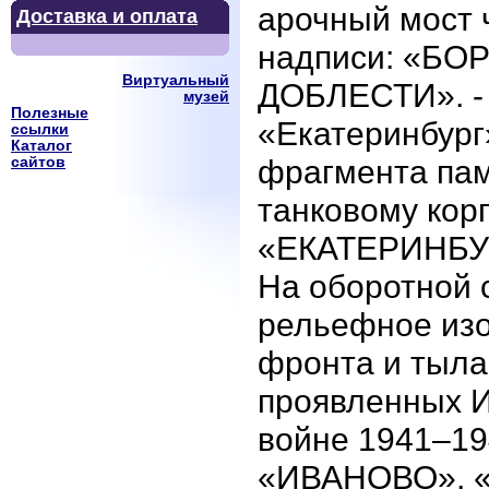
арочный мост 
Доставка и оплата
надписи: «Б
Виртуальный
ДОБЛЕСТИ». - 
музей
Полезные
«Екатеринбур
ссылки
Каталог
фрагмента пам
сайтов
танковому кор
«ЕКАТЕРИНБУ
На оборотной 
рельефное из
фронта и тыла 
проявленных И
войне 1941–194
«ИВАНОВО», 