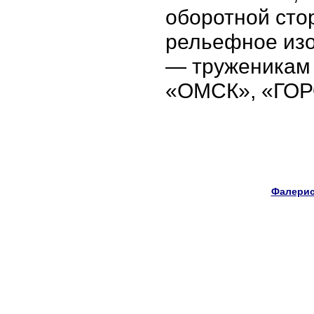
оборотной сто
рельефное из
— труженикам 
«ОМСК», «ГО
Фалерис