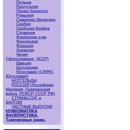
Польша
Португалия
Промо банкнота
Румыния
Северная Ирландия
Сербия
Сербская Крайна
Словения
Фарерские о-ва
Финляндия
Франция
Хорватия
Чехия
(Чехословакия, ЧССР)
Швеция
Шотландия
Югославия (СФРЮ,
Югославия)
НОТГЕЛЬДЫ
РОССИЯ (Российская
Империя, Гражданская
война, РСФСР, СССР, РФ)
СТРАНЫ СНГ и
БАЛТИИ
ЧАСТНЫЕ ВЫПУСКИ
НУМИЗМАТИКА
ФАЛЕРИСТИКА.
Таможенные знаки.