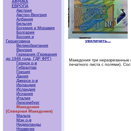
АФРИКА
ЕВРОПА
Австрия
Австро-Венгрия
Албания
Бельгия
Богемия и Моравия
Болгария
Босния и
увеличить...
Герцеговина
Великобритания
Венгрия
Германия (Германия
до 1946 года, ГДР, ФРГ)
Македония три неразрезанные 
Гернси о-в
печатного листа с полями). Со
Гибралтар
Греция
Дания
Джерси о-в
Ирландия
Исландия
Испания
Италия
Люксембург
Македония
(Северная Македония)
Мальта
Мэн о-в
Нидерланды
Норвегия