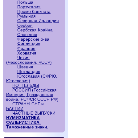
Польша
Португалия
Промо банкнота
Румыния
Северная Ирландия
Сербия
Сербская Крайна
Словения
Фарерские о-ва
Финляндия
Франция
Хорватия
Чехия
(Чехословакия, ЧССР)
Швеция
Шотландия
Югославия (СФРЮ,
Югославия)
НОТГЕЛЬДЫ
РОССИЯ (Российская
Империя, Гражданская
война, РСФСР, СССР, РФ)
СТРАНЫ СНГ и
БАЛТИИ
ЧАСТНЫЕ ВЫПУСКИ
НУМИЗМАТИКА
ФАЛЕРИСТИКА.
Таможенные знаки.