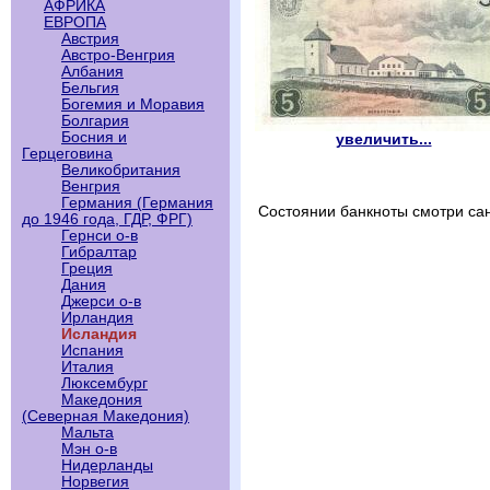
АФРИКА
ЕВРОПА
Австрия
Австро-Венгрия
Албания
Бельгия
Богемия и Моравия
Болгария
Босния и
увеличить...
Герцеговина
Великобритания
Венгрия
Германия (Германия
Состоянии банкноты смотри са
до 1946 года, ГДР, ФРГ)
Гернси о-в
Гибралтар
Греция
Дания
Джерси о-в
Ирландия
Исландия
Испания
Италия
Люксембург
Македония
(Северная Македония)
Мальта
Мэн о-в
Нидерланды
Норвегия