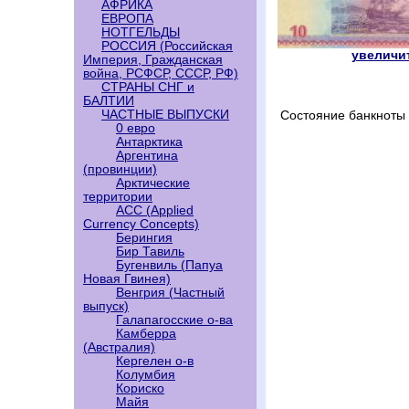
АФРИКА
ЕВРОПА
НОТГЕЛЬДЫ
РОССИЯ (Российская
увеличит
Империя, Гражданская
война, РСФСР, СССР, РФ)
СТРАНЫ СНГ и
БАЛТИИ
ЧАСТНЫЕ ВЫПУСКИ
Состояние банкноты 
0 евро
Антарктика
Аргентина
(провинции)
Арктические
территории
АСС (Applied
Currency Concepts)
Берингия
Бир Тавиль
Бугенвиль (Папуа
Новая Гвинея)
Венгрия (Частный
выпуск)
Галапагосские о-ва
Камберра
(Австралия)
Кергелен о-в
Колумбия
Кориско
Майя