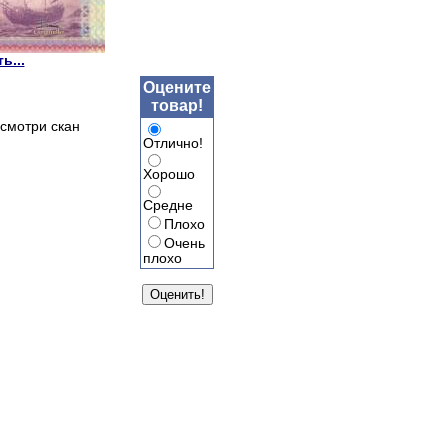
ь...
Оцените
товар!
смотри скан
Отлично!
Хорошо
Средне
Плохо
Очень
плохо