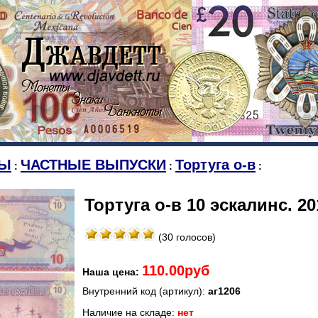
Ы
ЧАСТНЫЕ ВЫПУСКИ
Тортуга о-в
:
:
:
Тортуга о-в 10 эскалинс. 20
(30 голосов)
110.00руб
Наша цена:
Внутренний код (артикул):
аг1206
Наличие на складе:
нет