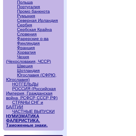
Польша
Португалия
Промо банкнота
Румыния
Северная Ирландия
Сербия
Сербская Крайна
Словения
Фарерские о-ва
Финляндия
Франция
Хорватия
Чехия
(Чехословакия, ЧССР)
Швеция
Шотландия
Югославия (СФРЮ,
Югославия)
НОТГЕЛЬДЫ
РОССИЯ (Российская
Империя, Гражданская
война, РСФСР, СССР, РФ)
СТРАНЫ СНГ и
БАЛТИИ
ЧАСТНЫЕ ВЫПУСКИ
НУМИЗМАТИКА
ФАЛЕРИСТИКА.
Таможенные знаки.