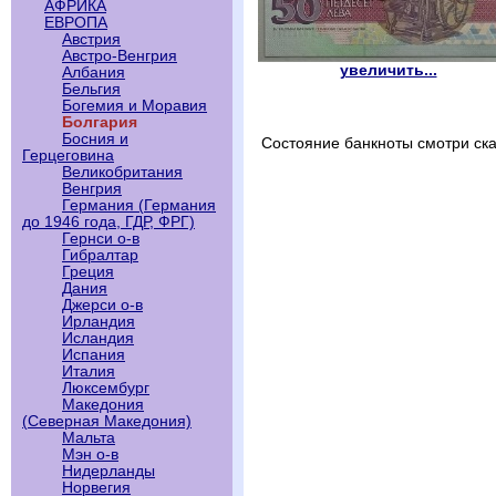
АФРИКА
ЕВРОПА
Австрия
Австро-Венгрия
увеличить...
Албания
Бельгия
Богемия и Моравия
Болгария
Босния и
Состояние банкноты смотри ска
Герцеговина
Великобритания
Венгрия
Германия (Германия
до 1946 года, ГДР, ФРГ)
Гернси о-в
Гибралтар
Греция
Дания
Джерси о-в
Ирландия
Исландия
Испания
Италия
Люксембург
Македония
(Северная Македония)
Мальта
Мэн о-в
Нидерланды
Норвегия