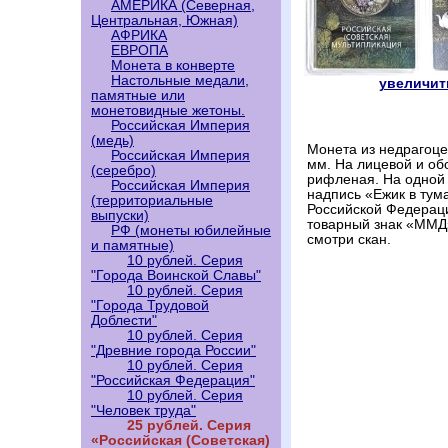
АМЕРИКА (Северная,
Центральная, Южная)
АФРИКА
ЕВРОПА
Монета в конверте
Настольные медали,
увеличить
памятные или
монетовидные жетоны.
Российская Империя
(медь)
Монета из недрагоце
Российская Империя
мм. На лицевой и об
(серебро)
рифленая. На одной 
Российская Империя
надпись «Ежик в тум
(территориальные
Российской Федерац
выпуски)
товарный знак «ММД
РФ (монеты юбилейные
смотри скан.
и памятные)
10 рублей. Серия
"Города Воинской Славы"
10 рублей. Серия
"Города Трудовой
Доблести"
10 рублей. Серия
"Древние города России"
10 рублей. Серия
"Российская Федерация"
10 рублей. Серия
"Человек труда"
25 рублей. Серия
«Российская (Советская)