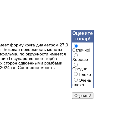
Оцените
товар!
меет форму круга диаметром 27,0
т. Боковая поверхность монеты
Отлично!
тфильма, по окружности имеется
ние Государственного герба
Хорошо
х сторон сдвоенными ромбами,
024 г.». Состояние монеты
Средне
Плохо
Очень
плохо