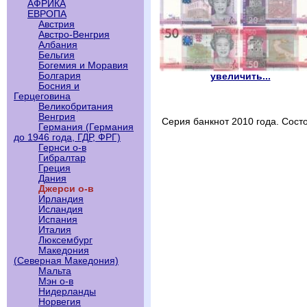
АФРИКА
ЕВРОПА
Австрия
Австро-Венгрия
Албания
Бельгия
Богемия и Моравия
Болгария
увеличить...
Босния и
Герцеговина
Великобритания
Венгрия
Серия банкнот 2010 года. Сос
Германия (Германия
до 1946 года, ГДР, ФРГ)
Гернси о-в
Гибралтар
Греция
Дания
Джерси о-в
Ирландия
Исландия
Испания
Италия
Люксембург
Македония
(Северная Македония)
Мальта
Мэн о-в
Нидерланды
Норвегия