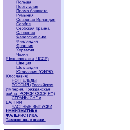
Польша
Португалия
Промо банкнота
Румыния
Северная Ирландия
Сербия
Сербская Крайна
Словения
Фарерские о-ва
Финляндия
Франция
Хорватия
Чехия
(Чехословакия, ЧССР)
Швеция
Шотландия
Югославия (СФРЮ,
Югославия)
НОТГЕЛЬДЫ
РОССИЯ (Российская
Империя, Гражданская
война, РСФСР, СССР, РФ)
СТРАНЫ СНГ и
БАЛТИИ
ЧАСТНЫЕ ВЫПУСКИ
НУМИЗМАТИКА
ФАЛЕРИСТИКА.
Таможенные знаки.