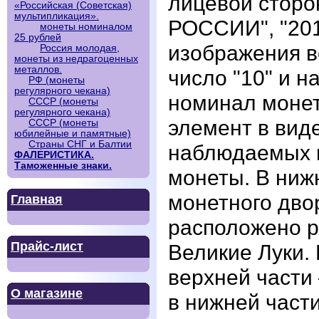
лицевой сторо
«Российская (Советская)
мультипликация».
РОССИИ", "201
монеты номиналом
25 рублей
изображения в
Россия молодая,
монеты из недрагоценных
металлов.
число "10" и 
РФ (монеты
регулярного чекана)
номинал монет
СССР (монеты
регулярного чекана)
элемент в виде
СССР (монеты
юбилейные и памятные)
Страны СНГ и Балтии
наблюдаемых п
ФАЛЕРИСТИКА.
Таможенные знаки.
монеты. В ниж
монетного дво
Главная
расположено р
Прайс-лист
Великие Луки.
верхней част
О магазине
в нижней части