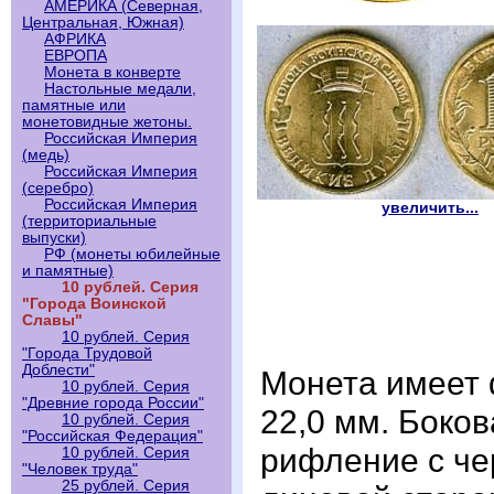
АМЕРИКА (Северная,
Центральная, Южная)
АФРИКА
ЕВРОПА
Монета в конверте
Настольные медали,
памятные или
монетовидные жетоны.
Российская Империя
(медь)
Российская Империя
(серебро)
Российская Империя
увеличить...
(территориальные
выпуски)
РФ (монеты юбилейные
и памятные)
10 рублей. Серия
"Города Воинской
Славы"
10 рублей. Серия
"Города Трудовой
Доблести"
Монета имеет 
10 рублей. Серия
"Древние города России"
22,0 мм. Боко
10 рублей. Серия
"Российская Федерация"
рифление с че
10 рублей. Серия
"Человек труда"
25 рублей. Серия