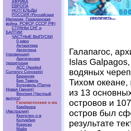
АФРИКА
ЕВРОПА
НОТГЕЛЬДЫ
РОССИЯ (Российская
увеличить...
Империя, Гражданская
война, РСФСР, СССР, РФ)
СТРАНЫ СНГ и
БАЛТИИ
ЧАСТНЫЕ ВЫПУСКИ
0 евро
Антарктика
Галапагос, арх
Аргентина
(провинции)
Арктические
Islas Galpagos
территории
АСС (Applied
водяных черепа
Currency Concepts)
Берингия
Тихом океане, 
Бир Тавиль
Бугенвиль (Папуа
Новая Гвинея)
из 13 основны
Венгрия (Частный
выпуск)
островов и 10
Галапагосские о-ва
Камберра
остров был сф
(Австралия)
Кергелен о-в
Колумбия
результате те
Кориско
Майя