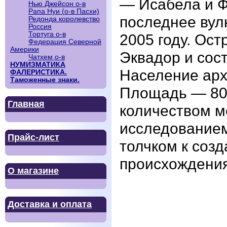
— Исабела и 
Нью Джейсон о-в
Рапа Нуи (о-в Пасхи)
последнее вул
Редонда королевство
Россия
Тортуга о-в
2005 году. Ост
Федерация Северной
Америки
Эквадор и сос
Чатхем о-в
НУМИЗМАТИКА
Население архи
ФАЛЕРИСТИКА.
Таможенные знаки.
Площадь — 801
Главная
количеством м
исследованием
Прайс-лист
толчком к соз
происхождения
О магазине
Доставка и оплата